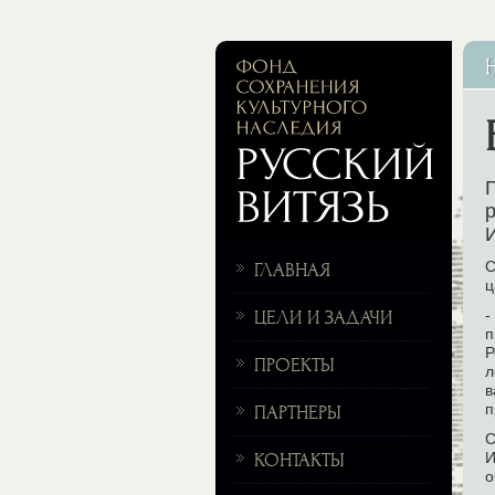
Г
р
С
ГЛАВНАЯ
ц
-
ЦЕЛИ И ЗАДАЧИ
п
Р
ПРОЕКТЫ
л
в
п
ПАРТНЕРЫ
С
И
КОНТАКТЫ
о