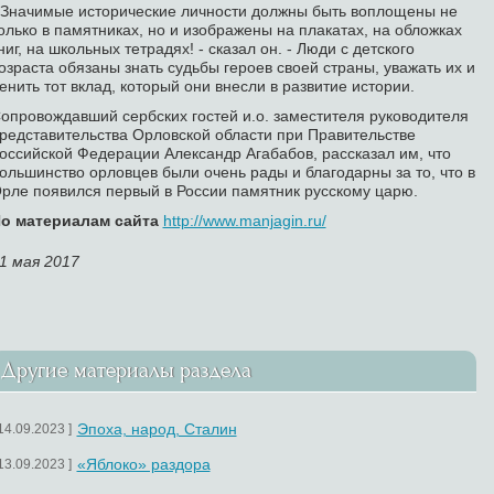
 Значимые исторические личности должны быть воплощены не
олько в памятниках, но и изображены на плакатах, на обложках
ниг, на школьных тетрадях! - сказал он. - Люди с детского
озраста обязаны знать судьбы героев своей страны, уважать их и
енить тот вклад, который они внесли в развитие истории.
опровождавший сербских гостей и.о. заместителя руководителя
редставительства Орловской области при Правительстве
оссийской Федерации Александр Агабабов, рассказал им, что
ольшинство орловцев были очень рады и благодарны за то, что в
рле появился первый в России памятник русскому царю.
о материалам сайта
http://www.manjagin.ru/
1 мая 2017
Другие материалы раздела
Эпоха, народ, Сталин
 14.09.2023 ]
«Яблоко» раздора
 13.09.2023 ]