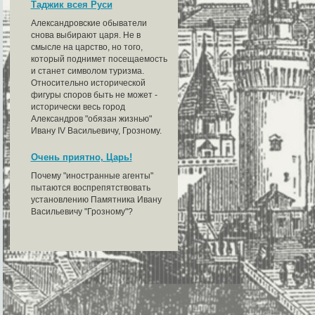
Таджик всея Руси
Александровские обыватели
снова выбирают царя. Не в
смысле на царство, но того,
который поднимет посещаемость
и станет символом туризма.
Относительно исторической
фигуры споров быть не может -
исторически весь город
Александров "обязан жизнью"
Ивану IV Васильевичу, Грозному.
Очень приятно, Царь!
Почему "иностранные агенты"
пытаются воспрепятствовать
установлению Памятника Ивану
Васильевичу "Грозному"?