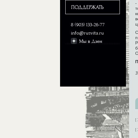
-
ПОДДЕРЖАТЬ
т
к
в
ц
8 (903) 133-26-77
С
info@rusvita.ru
п
Мы в Дзен
Р
б
О
П
3
[
[