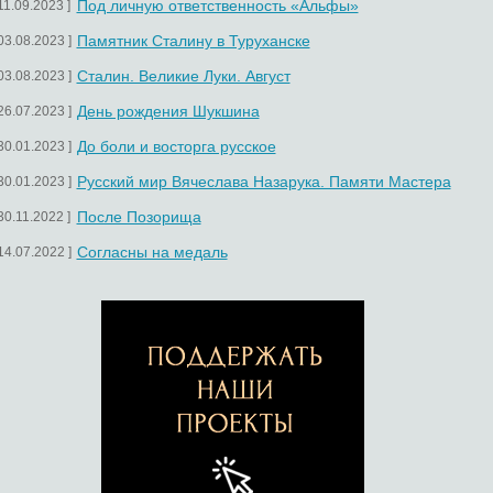
Под личную ответственность «Альфы»
 11.09.2023 ]
Памятник Сталину в Туруханске
 03.08.2023 ]
Сталин. Великие Луки. Август
 03.08.2023 ]
День рождения Шукшина
 26.07.2023 ]
До боли и восторга русское
 30.01.2023 ]
Русский мир Вячеслава Назарука. Памяти Мастера
 30.01.2023 ]
После Позорища
 30.11.2022 ]
Согласны на медаль
 14.07.2022 ]