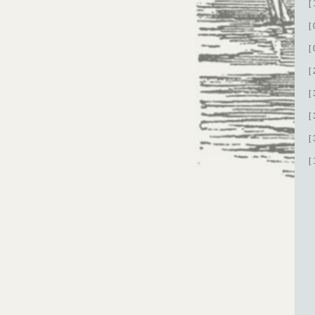
[
[
[
[
[
[
[
[