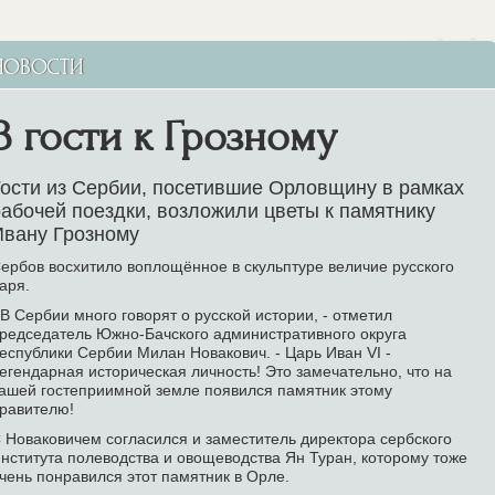
НОВОСТИ
В гости к Грозному
ости из Сербии, посетившие Орловщину в рамках
абочей поездки, возложили цветы к памятнику
Ивану Грозному
ербов восхитило воплощённое в скульптуре величие русского
аря.
 В Сербии много говорят о русской истории, - отметил
редседатель Южно-Бачского административного округа
еспублики Сербии Милан Новакович. - Царь Иван VI -
егендарная историческая личность! Это замечательно, что на
ашей гостеприимной земле появился памятник этому
равителю!
 Новаковичем согласился и заместитель директора сербского
нститута полеводства и овощеводства Ян Туран, которому тоже
чень понравился этот памятник в Орле.