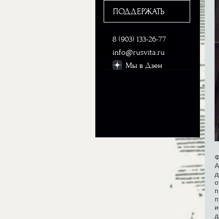
ПОДДЕРЖАТЬ
8 (903) 133-26-77
info@rusvita.ru
Мы в Дзен
Ф
А
д
о
п
п
и
д