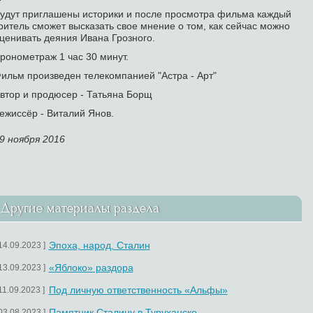
удут приглашены историки и после просмотра фильма каждый
ритель сможет высказать свое мнение о том, как сейчас можно
ценивать деяния Ивана Грозного.
ронометраж 1 час 30 минут.
ильм произведен телекомпанией "Астра - Арт"
втор и продюсер - Татьяна Борщ
ежиссёр - Виталий Янов.
9 ноября 2016
Другие материалы раздела
Эпоха, народ, Сталин
 14.09.2023 ]
«Яблоко» раздора
 13.09.2023 ]
Под личную ответственность «Альфы»
 11.09.2023 ]
Памятник Сталину в Туруханске
 03.08.2023 ]