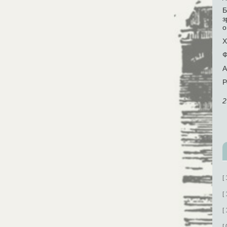
Б
з
о
Х
Ф
А
Р
2
[
[
[
[