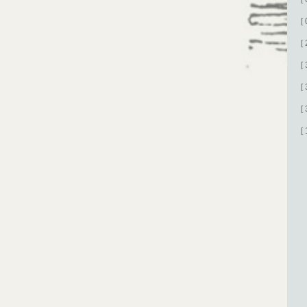
[
[
[
[
[
[