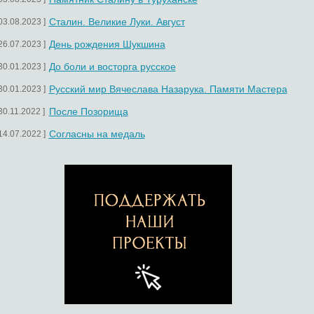
Сталин. Великие Луки. Август
 03.08.2023 ]
День рождения Шукшина
 26.07.2023 ]
До боли и восторга русское
 30.01.2023 ]
Русский мир Вячеслава Назарука. Памяти Мастера
 30.01.2023 ]
После Позорища
 30.11.2022 ]
Согласны на медаль
 14.07.2022 ]