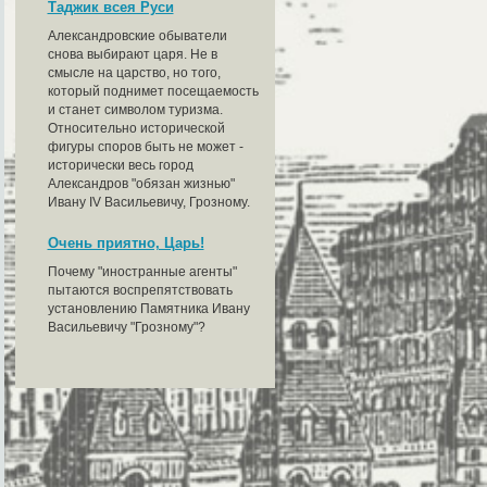
Таджик всея Руси
Александровские обыватели
снова выбирают царя. Не в
смысле на царство, но того,
который поднимет посещаемость
и станет символом туризма.
Относительно исторической
фигуры споров быть не может -
исторически весь город
Александров "обязан жизнью"
Ивану IV Васильевичу, Грозному.
Очень приятно, Царь!
Почему "иностранные агенты"
пытаются воспрепятствовать
установлению Памятника Ивану
Васильевичу "Грозному"?